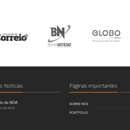
s Notícias
Páginas importantes
to do NOA
SOBRE NÓS
ro de 2015
PORTFÓLIO