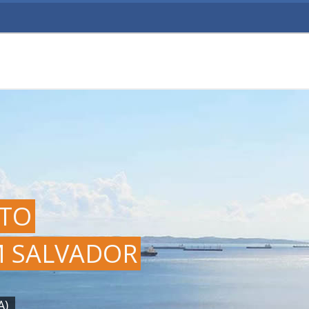
TO
M SALVADOR
A)