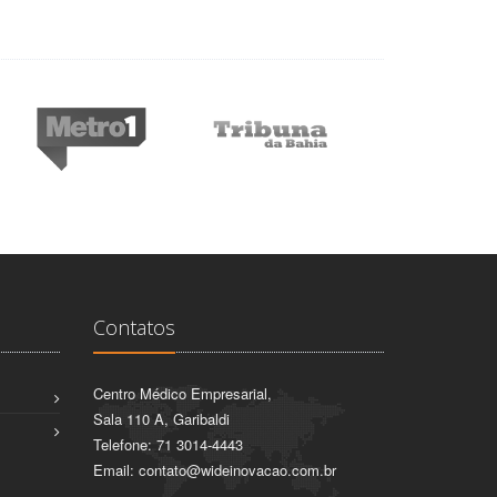
Contatos
Centro Médico Empresarial,
Sala 110 A, Garibaldi
Telefone: 71 3014-4443
Email:
contato@wideinovacao.com.br